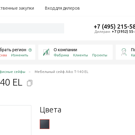
ственные закупки
Вход для дилеров
+7 (495) 215-5
Дилерам:
+7 (3952) 55
брать регион
О компании
П
сква
Изменить
Фабрика
Клиенты
Проекты
Ка
фисные сейфы
Мебельный сейф Aiko Т-140 EL
140
EL
Цвета