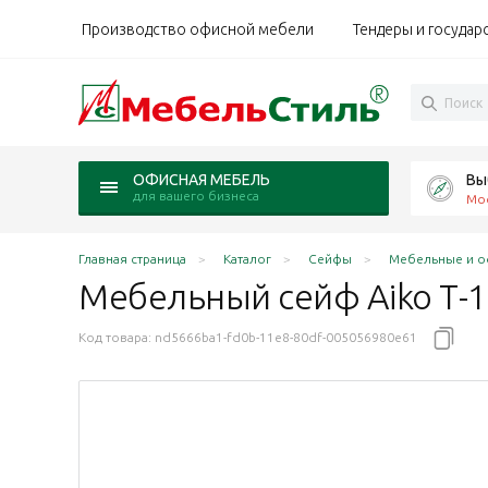
Производство офисной мебели
Тендеры и государ
Вы
ОФИСНАЯ МЕБЕЛЬ
для вашего бизнеса
Мо
Главная страница
Каталог
Сейфы
Мебельные и о
Мебельный сейф Aiko Т-
Код товара:
nd5666ba1-fd0b-11e8-80df-005056980e61
40 мм