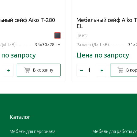
ьный сейф Aiko Т-280
Мебельный сейф Aiko Т
EL
Цвет:
(Д×Ш×В):
35×30×28 см
Размер (Д×Ш×В):
31×
 по запросу
Цена по запросу
+
–
+
В корзину
В ко
Каталог
Мебель для персонала
Мебель для работы д