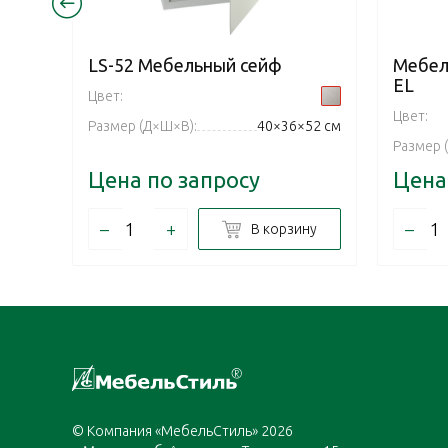
LS-52 Mебельный cейф
Мебел
EL
Цвет:
Цвет:
Размер (Д×Ш×В):
40×36×52 см
Размер 
Цена по запросу
Цена
–
+
–
В корзину
© Компания «МебельСтиль» 2026