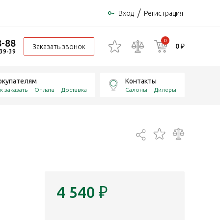
/
Вход
Регистрация
8-88
0
0 ₽
Заказать звонок
-39-39
окупателям
Контакты
к заказать
Оплата
Доставка
Салоны
Дилеры
4 540
₽