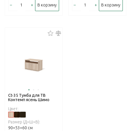
–
+
–
+
В корзину
В корзину
Ct-35 Тумба для ТВ
Контемп ясень Шимо
Цвет:
Размер (Д×Ш×В):
90×53×60 см