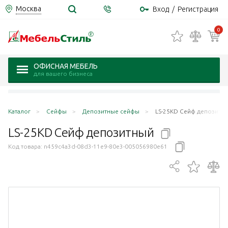
Москва
Вход
/
Регистрация
0
ОФИСНАЯ МЕБЕЛЬ
для вашего бизнеса
Каталог
Сейфы
Депозитные сейфы
LS-25KD Сейф депозитн
LS-25KD Сейф
депозитный
Код товара:
n459c4a3d-08d3-11e9-80e3-005056980e61