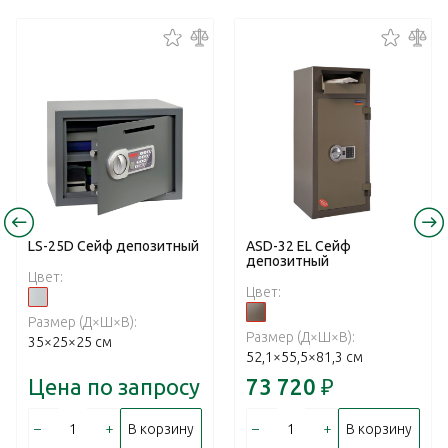
LS-25D Сейф депозитный
ASD-32 EL Сейф
депозитный
Цвет:
Цвет:
Размер (Д×Ш×В):
Размер (Д×Ш×В):
35×25×25 см
52,1×55,5×81,3 см
Цена по запросу
73 720
₽
–
+
–
+
В корзину
В корзину