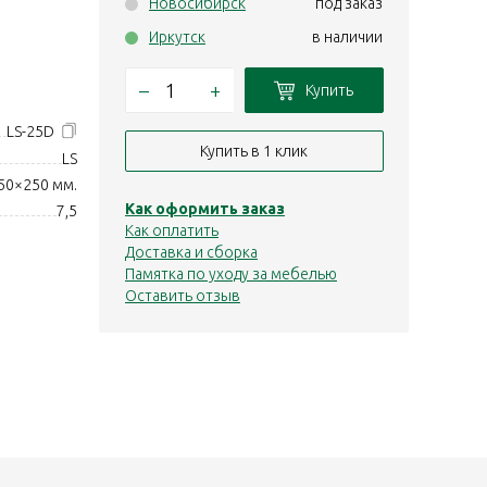
Новосибирск
под заказ
Иркутск
в наличии
–
+
Купить
LS-25D
Купить в 1 клик
LS
50×250 мм.
Как оформить заказ
7,5
Как оплатить
Доставка и сборка
Памятка по уходу за мебелью
Оставить отзыв