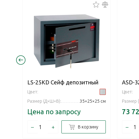
LS-25KD Сейф депозитный
ASD-3
Цвет:
Цвет:
Размер (Д×Ш×В):
35×25×25 см
Размер 
Цена по запросу
73 7
–
+
–
В корзину