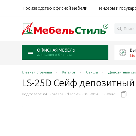
Производство офисной мебели
Тендеры и государ
Вы
ОФИСНАЯ МЕБЕЛЬ
для вашего бизнеса
Мо
Главная страница
Каталог
Сейфы
Депозитные се
LS-25D Сейф
депозитны
Код товара:
n459c4a3c-08d3-11e9-80e3-005056980e61