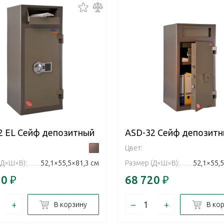
2 EL Сейф депозитный
ASD-32 Сейф депозит
Цвет:
(Д×Ш×В):
52,1×55,5×81,3 см
Размер (Д×Ш×В):
52,1×55,5
20
₽
68 720
₽
+
–
+
В корзину
В ко