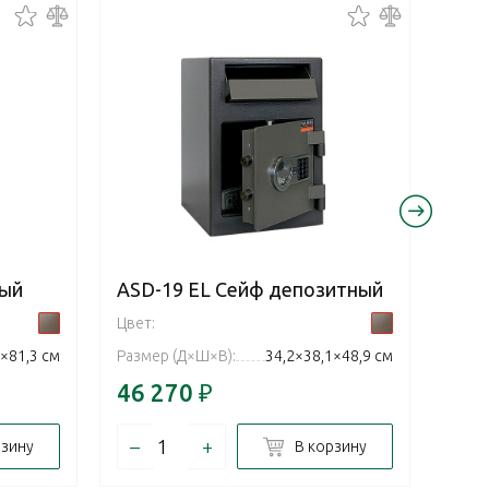
ный
ASD-19 EL Сейф депозитный
ASD
Цвет:
Цвет:
×81,3 см
Размер (Д×Ш×В):
34,2×38,1×48,9 см
Разм
46 270
₽
41 
–
+
–
рзину
В корзину