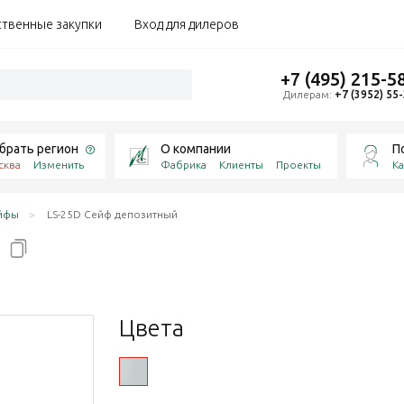
ственные закупки
Вход для дилеров
+7 (495) 215-5
Дилерам:
+7 (3952) 55
брать регион
О компании
П
сква
Изменить
Фабрика
Клиенты
Проекты
Ка
йфы
LS-25D Сейф депозитный
й
Цвета