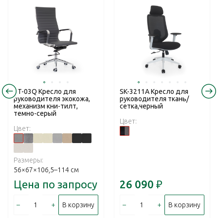
RT-03Q Кресло для
SK-3211A Кресло для
руководителя экокожа,
руководителя ткань/
механизм кни-тилт,
сетка,черный
темно-серый
Цвет:
Цвет:
Размеры:
56×67×106,5–114 см
Цена по запросу
26 090
₽
–
+
–
+
В корзину
В корзину