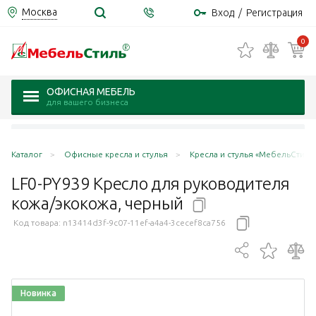
Москва
Вход
/
Регистрация
0
ОФИСНАЯ МЕБЕЛЬ
для вашего бизнеса
Каталог
Офисные кресла и стулья
Кресла и стулья «МебельСтиль
LF0-PY939 Кресло для руководителя
кожа/экокожа,
черный
Код товара:
n13414d3f-9c07-11ef-a4a4-3cecef8ca756
Новинка