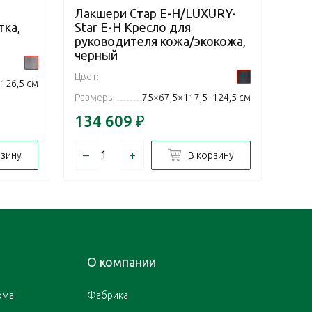
Лакшери Стар Е-Н/LUXURY-
Ста
тка,
Star E-H Кресло для
для
руководителя кожа/экокожа,
тем
черный
Цвет:
Цвет:
126,5 см
Разм
Размеры:
75×67,5×117,5–124,5 см
134 609
₽
62 
–
+
–
рзину
В корзину
О компании
ома
Фабрика