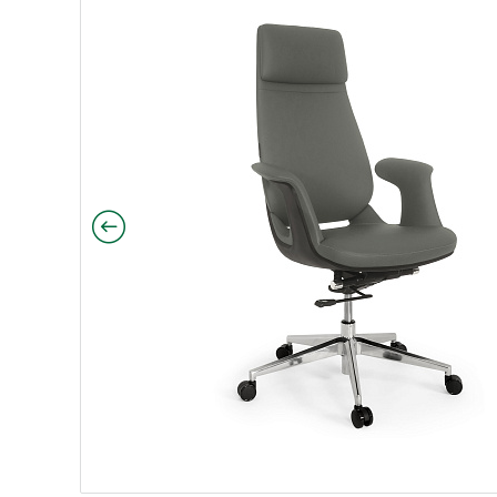
товина полирован.алюминий обивка серо-бежевый 7
крестовина полирован.алюминий,обивка темно-серый