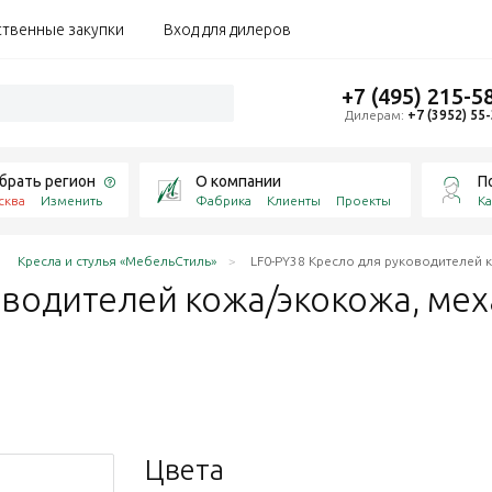
ственные закупки
Вход для дилеров
+7 (495) 215-5
Дилерам:
+7 (3952) 55
брать регион
О компании
П
сква
Изменить
Фабрика
Клиенты
Проекты
Ка
Кресла и стулья «МебельСтиль»
LF0-PY38 Кресло для руководителей к
оводителей кожа/экокожа, мех
Цвета