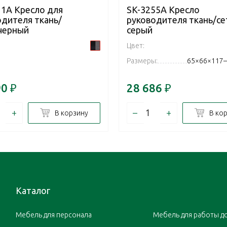
11A Кресло для
SK-3255A Кресло
одителя ткань/
руководителя ткань/се
,черный
серый
Цвет:
Размеры:
65×66×117–
90
₽
28 686
₽
+
–
+
В корзину
В ко
Каталог
Мебель для персонала
Мебель для работы д