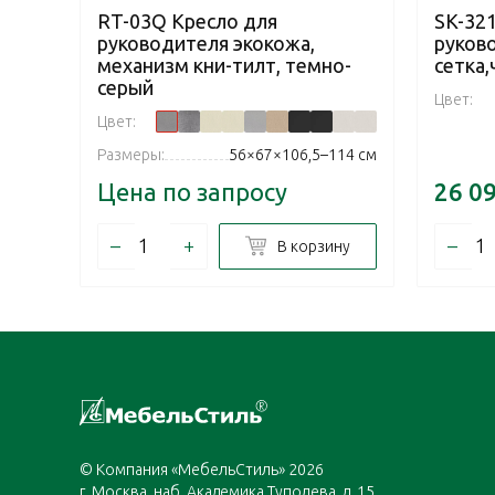
RT-03Q Кресло для
SK-32
руководителя экокожа,
руков
механизм кни-тилт, темно-
сетка
серый
Цвет:
Цвет:
Размеры:
56×67×106,5–114 см
Цена по запросу
26 0
–
+
–
В корзину
© Компания «МебельСтиль» 2026
г. Москва, наб. Академика Туполева, д. 15