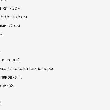
инки
: 75 см.
: 69,5–75,5 см.
ами
: 70 см.
м.
.
мно-серый.
кожа / экокожа темно-серая.
упаковке
: 1.
6x68x68.
.
3