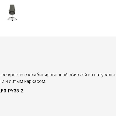
ное кресло с комбинированной обивкой из натураль
и и литым каркасом.
F0-PY38-2: