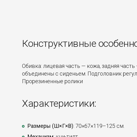
Конструктивные особенн
Обивка: лицевая часть — кожа, задняя часть
объединены с сиденьем. Подголовник регули
Прорезиненные ролики
Характеристики:
Размеры (Ш×Г×В)
: 70×67×119–125 см.
Механизм
: кни-тилт.