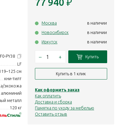
77 940
₽
Москва
в наличии
Новосибирск
в наличии
Иркутск
в наличии
–
+
LF0-PY38
Купить
LF
119–125 см
Купить в 1 клик
кни-тилт
а/экокожа
Как оформить заказ
алюминий
Как оплатить
ый металл
Доставка и сборка
120 кг
Памятка по уходу за мебелью
Оставить отзыв