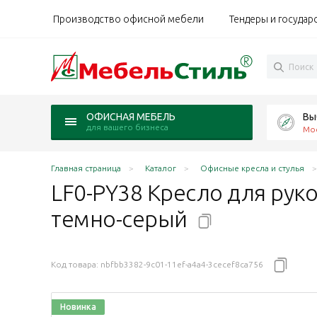
Производство офисной мебели
Тендеры и государ
Вы
ОФИСНАЯ МЕБЕЛЬ
для вашего бизнеса
Мо
Главная страница
Каталог
Офисные кресла и стулья
LF0-PY38 Кресло для рук
темно-серый
Код товара:
nbfbb3382-9c01-11ef-a4a4-3cecef8ca756
Новинка