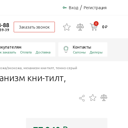
/
Вход
Регистрация
8-88
0
0 ₽
Заказать звонок
-39-39
окупателям
Контакты
к заказать
Оплата
Доставка
Салоны
Дилеры
ожа/экокожа, механизм кни-тилт, темно-серый
анизм кни-тилт,