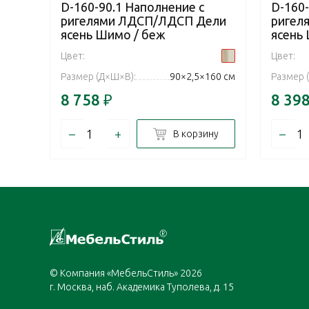
D-160-90.1 Наполнение с
D-160-
ригелями ЛДСП/ЛДСП Дели
ригел
ясень Шимо / беж
ясень
Цвет:
Цвет:
Размер (Д×Ш×В):
90×2,5×160 см
Размер 
8 758
₽
8 39
–
+
–
В корзину
© Компания «МебельСтиль» 2026
г. Москва, наб. Академика Туполева, д. 15