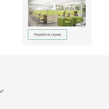
Перейти в серию
 м
.
3