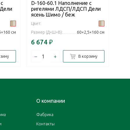
 с
D-160-60.1 Наполнение с
D-1
 Дели
ригелями ЛДСП/ЛДСП Дели
риг
ясень Шимо / беж
ясе
Цвет:
Цвет:
5×160 см
Размер (Д×Ш×В):
60×2,5×160 см
Разм
6 674
₽
11 
–
+
–
рзину
В корзину
О компании
ома
Фабрика
и
Контакты