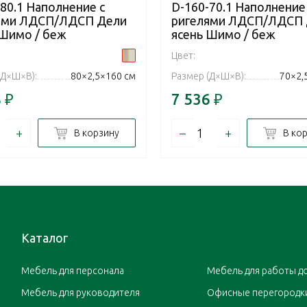
80.1 Наполнение с
D-160-70.1 Наполнение
ями ЛДСП/ЛДСП Дели
ригелями ЛДСП/ЛДСП
 Шимо / беж
ясень Шимо / беж
Цвет:
(Д×Ш×В):
80×2,5×160 см
Размер (Д×Ш×В):
70×2,
8
₽
7 536
₽
+
–
+
В корзину
В ко
Каталог
Мебель для персонала
Мебель для работы д
Мебель для руководителя
Офисные перегородк