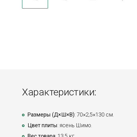
Характеристики:
Размеры (Д×Ш×В)
: 70×2,5×130 см.
Цвет плиты
: ясень Шимо.
Вес товара
: 13,5 кг.