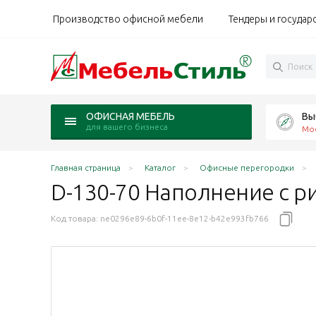
Производство офисной мебели
Тендеры и государ
Вы
ОФИСНАЯ МЕБЕЛЬ
для вашего бизнеса
Мо
Главная страница
Каталог
Офисные перегородки
D-130-70 Наполнение с 
Код товара:
ne0296e89-6b0f-11ee-8e12-b42e993fb766
0 Дели / Deli ясень Шимо/анод