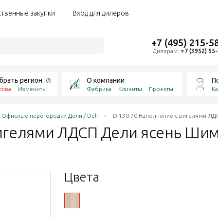
ственные закупки
Вход для дилеров
+7 (495) 215-5
Дилерам:
+7 (3952) 55
брать регион
О компании
П
сква
Изменить
Фабрика
Клиенты
Проекты
Ка
Офисные перегородки Дели / Deli
D-130-70 Наполнение с ригелями Л
ригелями ЛДСП Дели ясень
Ши
Цвета