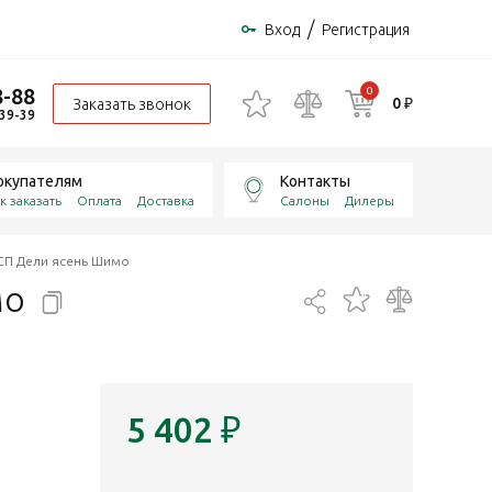
/
Вход
Регистрация
8-88
0
0 ₽
Заказать звонок
-39-39
окупателям
Контакты
к заказать
Оплата
Доставка
Салоны
Дилеры
ДСП Дели ясень Шимо
мо
5 402
₽