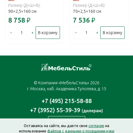
Размер (Д×Ш×В):
Размер (Д×Ш×В):
90×2,5×160 см
70×2,5×160 см
8 758
₽
7 536
₽
–
+
–
+
В корзину
В корзину
© Компания «МебельСтиль» 2026
г. Москва, наб. Академика Туполева, д. 15
+7 (495) 215-58-88
+7 (3952) 55-39-39
(дилерам)
Заказать звонок
Оставаясь на сайте, вы даете свое
согласие
на
использование
файлов с данными о посещении куки
moscow@mebelstyle.ru