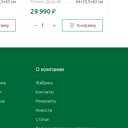
,5×63 см
Размер (Д×Ш×В):
44×35,5×63 см
Разм
29 990
₽
34 
–
+
–
рзину
В корзину
О компании
ома
Фабрика
и
Контакты
ров
Реквизиты
Новости
Статьи