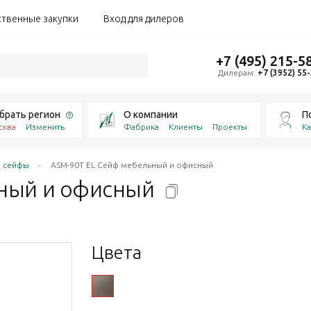
ственные закупки
Вход для дилеров
+7 (495) 215-5
Дилерам:
+7 (3952) 55
брать регион
О компании
П
сква
Изменить
Фабрика
Клиенты
Проекты
Ка
 сейфы
ASM-90T EL Сейф мебельный и офисный
ьный и
офисный
Цвета