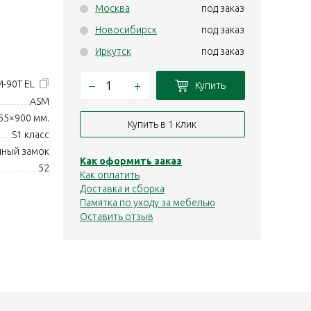
Москва
под заказ
Новосибирск
под заказ
Иркутск
под заказ
–
+
M-90T EL
Купить
ASM
55×900 мм.
Купить в 1 клик
S1 класс
нный замок
Как оформить заказ
52
Как оплатить
Доставка и сборка
Памятка по уходу за мебелью
Оставить отзыв