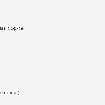
а и в офисе.
е входит).