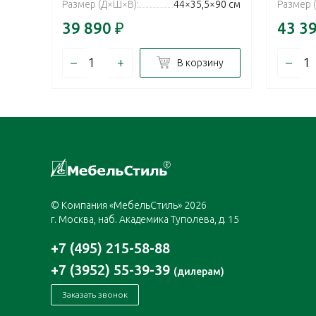
Размер (Д×Ш×В):
44×35,5×90 см
Размер 
39 890
₽
43 3
–
+
–
В корзину
© Компания «МебельСтиль» 2026
г. Москва, наб. Академика Туполева, д. 15
+7 (495) 215-58-88
+7 (3952) 55-39-39
(дилерам)
Заказать звонок