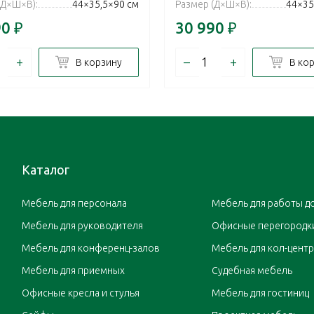
(Д×Ш×В):
44×35,5×90 см
Размер (Д×Ш×В):
44×35
90
₽
30 990
₽
+
–
+
В корзину
В ко
Каталог
Мебель для персонала
Мебель для работы д
Мебель для руководителя
Офисные перегородк
Мебель для конференц-залов
Мебель для кол-цент
Мебель для приемных
Судебная мебель
Офисные кресла и стулья
Мебель для гостиниц