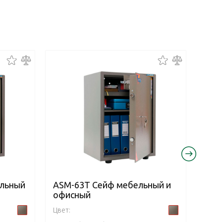
ельный
ASM-63T Сейф мебельный и
ASM
офисный
и о
Цвет:
Цвет: