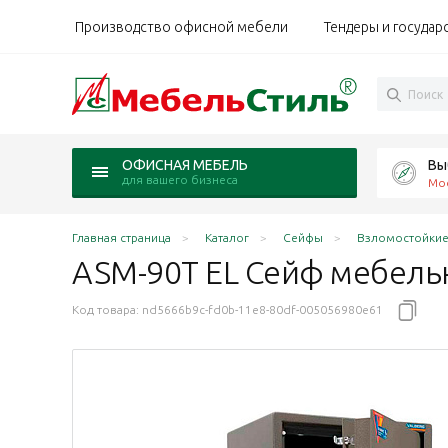
Производство офисной мебели
Тендеры и государ
Вы
ОФИСНАЯ МЕБЕЛЬ
для вашего бизнеса
Мо
Главная страница
Каталог
Сейфы
Взломостойкие
ASM-90T EL Сейф мебел
Код товара:
nd5666b9c-fd0b-11e8-80df-005056980e61
 S1 класс