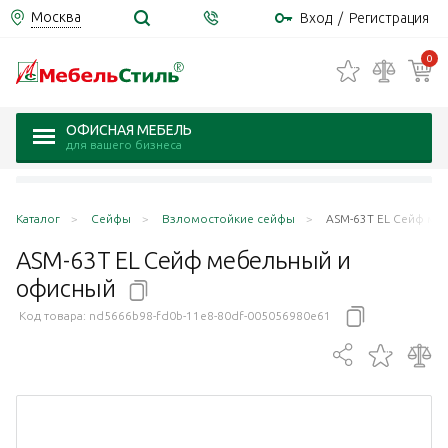
Москва
Вход
/
Регистрация
0
ОФИСНАЯ МЕБЕЛЬ
для вашего бизнеса
Каталог
Сейфы
Взломостойкие сейфы
ASM-63T EL Сейф ме
ASM-63T EL Сейф мебельный и
офисный
Код товара:
nd5666b98-fd0b-11e8-80df-005056980e61