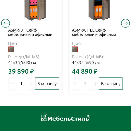
ASM-90T Сейф
ASM-90T EL Сейф
мебельный и офисный
мебельный и офисный
Цвет:
Цвет:
Размер (Д×Ш×В):
Размер (Д×Ш×В):
44×35,5×90 см
44×35,5×90 см
39 890
₽
44 890
₽
–
+
–
+
В корзину
В корзину