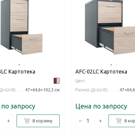
3LC Картотека
AFC-02LC Картотека
Цвет:
(Д×Ш×В):
47×64,6×102,3 см
Размер (Д×Ш×В):
47×64,6
 по запросу
Цена по запросу
+
–
+
В корзину
В ко