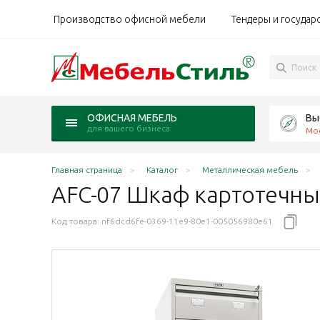
Производство офисной мебели
Тендеры и государ
Вы
ОФИСНАЯ МЕБЕЛЬ
для вашего бизнеса
Мо
Главная страница
Каталог
Металлическая мебель
AFC-07 Шкаф
картотечн
Код товара:
nf6dcd6fe-0369-11e9-80e1-005056980e61