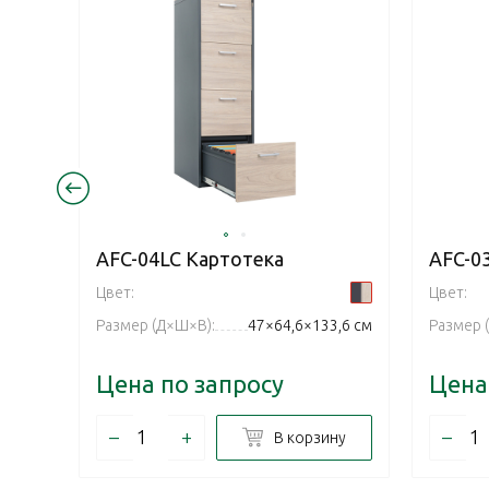
AFC-04LC Картотека
AFC-0
Цвет:
Цвет:
Размер (Д×Ш×В):
47×64,6×133,6 см
Размер 
Цена по запросу
Цена
–
+
–
В корзину