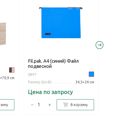
Fil.pak. А4 (синий) Файл
Fil.
подвесной
под
Цвет:
Цвет:
×70,9 см
Размер (Ш×В):
34,5×24 см
Разме
Цена по запросу
Цен
–
+
–
рзину
В корзину