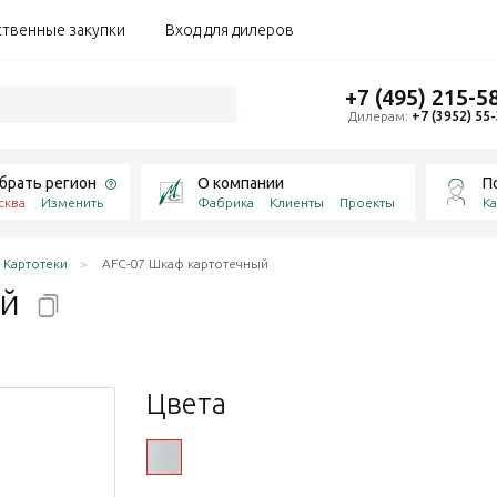
ственные закупки
Вход для дилеров
+7 (495) 215-5
Дилерам:
+7 (3952) 55
брать регион
О компании
П
сква
Изменить
Фабрика
Клиенты
Проекты
Ка
Картотеки
AFC-07 Шкаф картотечный
ый
Цвета