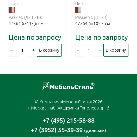
Цвет:
Цвет:
Размер (Д×Ш×В):
Размер (Д×Ш×В):
47×64,6×133,6 см
47×64,6×102,3 см
Цена по запросу
Цена по запросу
–
+
–
+
В корзину
В корзину
© Компания «МебельСтиль» 2026
г. Москва, наб. Академика Туполева, д. 15
+7 (495) 215-58-88
+7 (3952) 55-39-39
(дилерам)