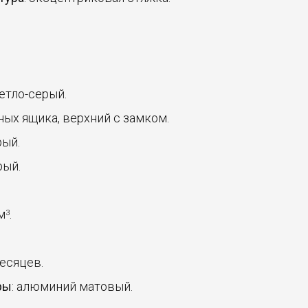
ветло-серый.
ных ящика, верхний с замком.
рый.
рый.
 м
.
3
месяцев.
ры
: алюминий матовый.