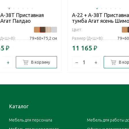
 А-38Т Приставная
А-22 + А-38Т Приставна
 Агат Палдао
тумба Агат ясень Шим
Цвет:
(Д×Ш×В):
79×60×75,2 см
Размер (Д×Ш×В):
79×60
65
₽
11 165
₽
+
–
+
В корзину
В ко
Каталог
Мебель для персонала
Мебель для работы д