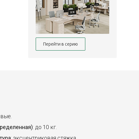
Перейти в серию
овые.
пределенная)
: до 10 кг.
тура
: эксцентриковая стяжка.