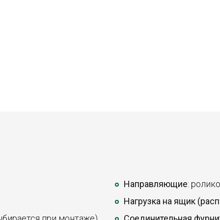
Направляющие
: ролик
Нагрузка на ящик (рас
ыбирается при монтаже).
Соединительная фурни