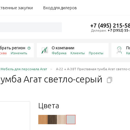
ственные закупки
Вход для дилеров
+7 (495) 215-5
Дилерам:
+7 (3952) 55
брать регион
О компании
П
сква
Изменить
Фабрика
Клиенты
Проекты
Ка
Мебель для персонала Агат
А-22 + А-38Т Приставная тумба Агат светло-
тумба Агат
светло-серый
Цвета