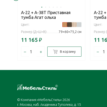
А-22 + А-38Т Приставная
А-22 +
тумба Агат ольха
тумба
Цвет:
Цвет:
Размер (Д×Ш×В):
79×60×75,2 см
Размер 
11 165
₽
11 1
–
+
–
В корзину
© Компания «МебельСтиль» 2026
г. Москва, наб. Академика Туполева, д. 15