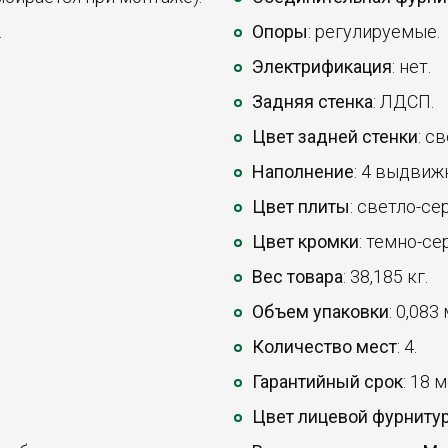
.
Опоры
: регулируемые.
Электрификация
: нет.
Задняя стенка
: ЛДСП.
Цвет задней стенки
: с
Наполнение
: 4 выдвиж
Цвет плиты
: светло-се
Цвет кромки
: темно-се
Вес товара
: 38,185 кг.
Объем упаковки
: 0,083
Количество мест
: 4.
Гарантийный срок
: 18 
Цвет лицевой фурниту