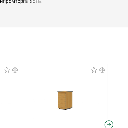
инпромторга
: есть.