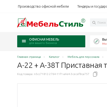
Производство офисной мебели
Тендеры и государ
Вы
ОФИСНАЯ МЕБЕЛЬ
для вашего бизнеса
Мо
Главная страница
Каталог
Мебель для персонала
А-22 + А-38Т Приставная 
Код товара:
n5cc71812-2764-11f1-a4e4-3cecef8ca757
гат ольха N
75 Агат Палдао
х60х75 Агат ясень Шимо N
 79х60х75 Агат светло-серый