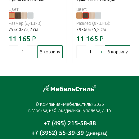
Цвет:
Цвет:
Размер (Д×Ш×В):
Размер (Д×Ш×В):
79×60×75,2 см
79×60×75,2 см
11 165
₽
11 165
₽
–
+
–
+
В корзину
В корзину
© Компания «МебельСтиль» 2026
г. Москва, наб. Академика Туполева, д. 15
+7 (495) 215-58-88
+7 (3952) 55-39-39
(дилерам)