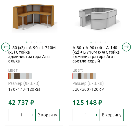
А-80 (x2) + А-90 + L-710М
А-80 + А-90 (x4) + А-140
(х3) Стойка
(x2) + L-710М (х4) Стойка
администратора Агат
администратора Агат
ольха
светло-серый
Цвет:
Цвет:
Размер (Д×Ш×В):
Размер (Д×Ш×В):
170×170×120 см
320×260×120 см
42 737
₽
125 148
₽
–
+
–
+
В корзину
В корзину