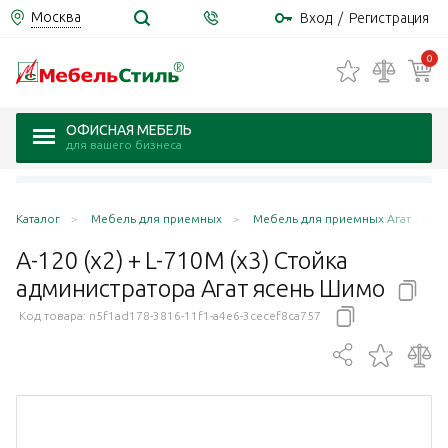
Москва
Вход
/
Регистрация
0
ОФИСНАЯ МЕБЕЛЬ
для вашего бизнеса
Каталог
Мебель для приемных
Мебель для приемных Агат
А
А-120 (x2) + L-710М (х3) Стойка
администратора Агат ясень
Шимо
Код товара:
n5f1ad178-3816-11f1-a4e6-3cecef8ca757