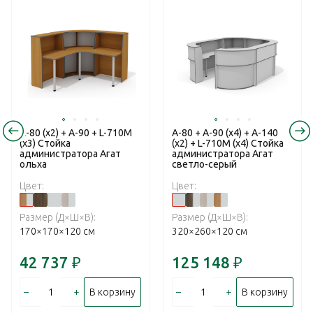
А-80 (x2) + А-90 + L-710М
А-80 + А-90 (x4) + А-140
(х3) Стойка
(x2) + L-710М (х4) Стойка
администратора Агат
администратора Агат
ольха
светло-серый
Цвет:
Цвет:
Размер (Д×Ш×В):
Размер (Д×Ш×В):
170×170×120 см
320×260×120 см
42 737
₽
125 148
₽
–
+
–
+
В корзину
В корзину