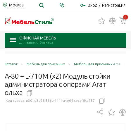
Москва
Вход
/
Регистрация
0
ОФИСНАЯ МЕБЕЛЬ
для вашего бизнеса
Каталог
Мебель для приемных
Мебель для приемных Агат
А-80 + L-710М (х2) Модуль стойки
администратора c опорами Агат
ольха
Код товара:
n301d3b28-386b-11f1-a4e6-3cecef8ca757