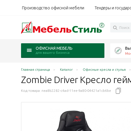
Производство офисной мебели
Тендеры и государ
Вы
ОФИСНАЯ МЕБЕЛЬ
для вашего бизнеса
Мо
Главная страница
Каталог
Офисные кресла и стулья
Zombie Driver Кресло ге
Код товара:
nea8b2282-c4ad-11ee-9a80-04421a1cb6be
/белый, крестовина черный, ID1485771
ный, крестовина черный, ID1626208