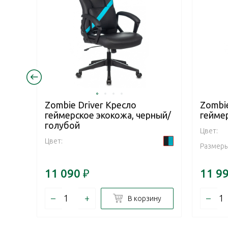
Zombie Driver Кресло
Zombie
геймерское экокожа, черный/
гейме
голубой
Цвет:
Цвет:
Размеры
11 090
₽
11 9
–
+
–
В корзину