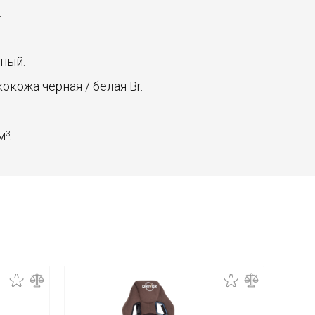
.
.
рный.
экокожа черная / белая Br.
 м
.
3