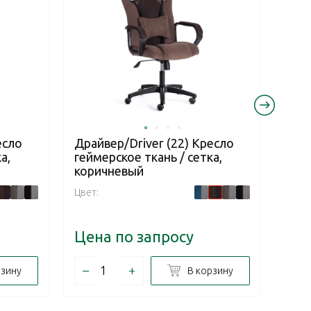
есло
Драйвер/Driver (22) Кресло
Драй
а,
геймерское ткань / сетка,
гейм
коричневый
сер
Цвет:
Цвет:
Цена по запросу
Цен
–
+
–
рзину
В корзину