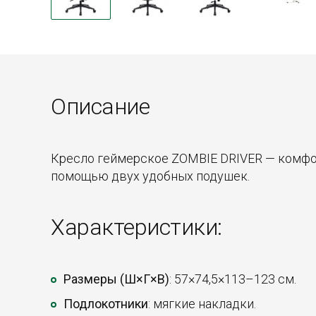
Описание
Кресло геймерское ZOMBIE DRIVER — комфор
помощью двух удобных подушек.
Характеристики:
Размеры (Ш×Г×В)
: 57×74,5×113–123 см.
Подлокотники
: мягкие накладки.