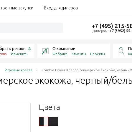
ственные закупки
Вход для дилеров
+7 (495) 215-5
Дилерам:
+7 (3952) 55
брать регион
О компании
П
сква
Изменить
Фабрика
Клиенты
Проекты
Ка
Игровые кресла
Zombie Driver Кресло геймерское экокожа, черный
ймерское экокожа,
черный/бел
Цвета