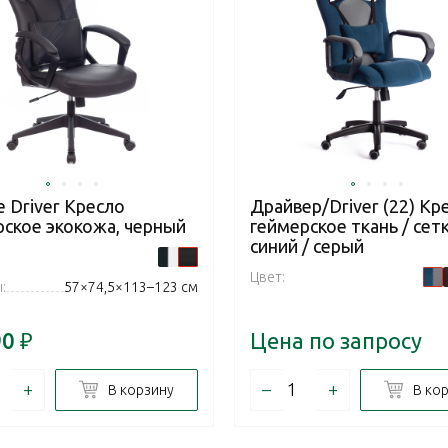
 Driver Кресло
Драйвер/Driver (22) Кр
рское экокожа, черный
геймерское ткань / сетк
синий / серый
Цвет:
:
57×74,5×113–123 см
90
₽
Цена по запросу
+
–
+
В корзину
В ко