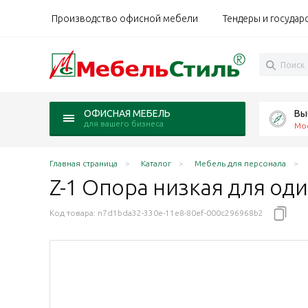
Производство офисной мебели
Тендеры и государ
Вы
ОФИСНАЯ МЕБЕЛЬ
для вашего бизнеса
Мо
Главная страница
Каталог
Мебель для персонала
Z-1 Опора низкая для од
Код товара:
n7d1bda32-330e-11e8-80ef-000c296968b2
 99x5,4x75 Эйр Зон / Air Zone металл белый