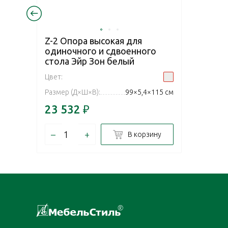
Z-2 Опора высокая для
одиночного и сдвоенного
стола Эйр Зон белый
Цвет:
Размер (Д×Ш×В):
99×5,4×115 см
23 532
₽
–
+
В корзину