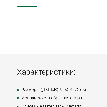
Характеристики:
Размеры (Д×Ш×В)
: 99×5,4×75 см.
Исполнение
: а-образная опора.
Основные материалы
: металл.