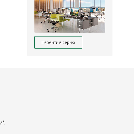
Перейти в серию
 м
.
3