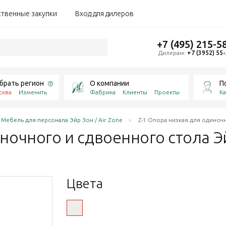
ственные закупки
Вход для дилеров
+7 (495) 215-5
Дилерам:
+7 (3952) 55
брать регион
О компании
П
сква
Изменить
Фабрика
Клиенты
Проекты
Ка
Мебель для персонала Эйр Зон / Air Zone
Z-1 Опора низкая для одиноч
иночного и сдвоенного стола 
Цвета