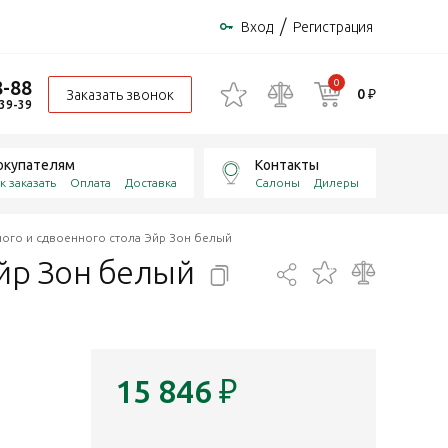
/
Вход
Регистрация
8-88
0
0 ₽
Заказать звонок
-39-39
окупателям
Контакты
к заказать
Оплата
Доставка
Салоны
Дилеры
ного и сдвоенного стола Эйр Зон белый
Эйр Зон
белый
15 846
₽