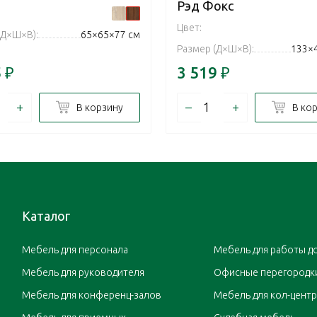
Рэд Фокс
Цвет:
(Д×Ш×В):
65×65×77 см
Размер (Д×Ш×В):
133×
5
₽
3 519
₽
+
–
+
В корзину
В ко
Каталог
Мебель для персонала
Мебель для работы д
Мебель для руководителя
Офисные перегородк
Мебель для конференц-залов
Мебель для кол-цент