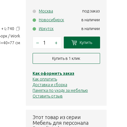
Москва
под заказ
Новосибирск
в наличии
 + L-740
Иркутск
в наличии
Ворк / Work
–
+
Купить
3×40×77 см
Купить в 1 клик
Как оформить заказ
Как оплатить
Доставка и сборка
Памятка по уходу за мебелью
Оставить отзыв
Этот товар из серии
Мебель для персонала