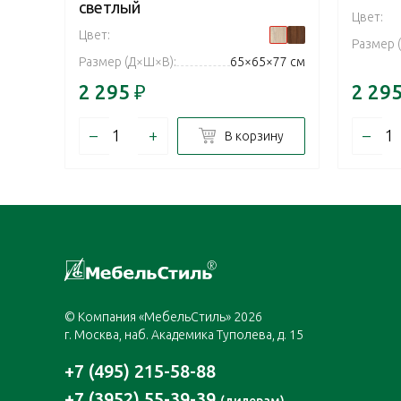
светлый
Цвет:
Цвет:
Размер 
Размер (Д×Ш×В):
65×65×77 см
2 295
₽
2 29
–
+
–
В корзину
© Компания «МебельСтиль» 2026
г. Москва, наб. Академика Туполева, д. 15
+7 (495) 215-58-88
+7 (3952) 55-39-39