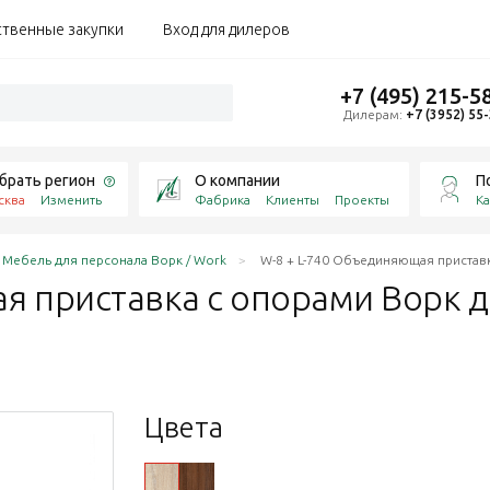
ственные закупки
Вход для дилеров
+7 (495) 215-5
Дилерам:
+7 (3952) 55
брать регион
О компании
П
сква
Изменить
Фабрика
Клиенты
Проекты
Ка
Мебель для персонала Ворк / Work
W-8 + L-740 Объединяющая пристав
ая приставка с опорами Ворк 
Цвета