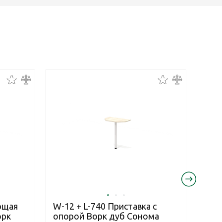
ющая
W-12 + L-740 Приставка с
W-12
орк
опорой Ворк дуб Сонома
опо