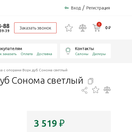
/
Вход
Регистрация
8-88
0
0 ₽
Заказать звонок
-39-39
окупателям
Контакты
к заказать
Оплата
Доставка
Салоны
Дилеры
ка с опорами Ворк дуб Сонома светлый
дуб Сонома
светлый
3 519
₽