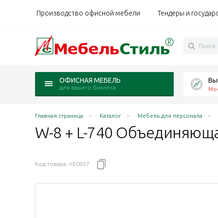
Производство офисной мебели
Тендеры и государ
Вы
ОФИСНАЯ МЕБЕЛЬ
для вашего бизнеса
Мо
Главная страница
Каталог
Мебель для персонала
W-8 + L-740 Объединяющ
Код товара:
n60057
 Ворк дуб Сонома светлый
ами Ворк Рэд Фокс