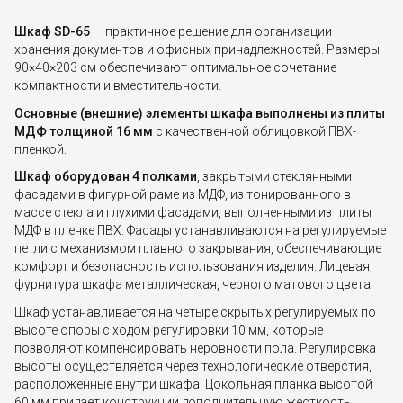
Шкаф SD-65
— практичное решение для организации
хранения документов и офисных принадлежностей. Размеры
90×40×203 см обеспечивают оптимальное сочетание
компактности и вместительности.
Основные (внешние) элементы шкафа выполнены из плиты
МДФ толщиной 16 мм
с качественной облицовкой ПВХ-
пленкой.
Шкаф оборудован 4 полками
, закрытыми стеклянными
фасадами в фигурной раме из МДФ, из тонированного в
массе стекла и глухими фасадами, выполненными из плиты
МДФ в пленке ПВХ. Фасады устанавливаются на регулируемые
петли с механизмом плавного закрывания, обеспечивающие
комфорт и безопасность использования изделия. Лицевая
фурнитура шкафа металлическая, черного матового цвета.
Шкаф устанавливается на четыре скрытых регулируемых по
высоте опоры с ходом регулировки 10 мм, которые
позволяют компенсировать неровности пола. Регулировка
высоты осуществляется через технологические отверстия,
расположенные внутри шкафа. Цокольная планка высотой
60 мм придает конструкции дополнительную жесткость.