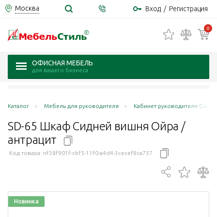
Москва
Вход
/
Регистрация
0
ОФИСНАЯ МЕБЕЛЬ
для вашего бизнеса
Каталог
Мебель для руководителя
Кабинет руководителя Сидней
SD-65 Шкаф Сидней вишня Ойра /
антрацит
Код товара:
nf38f901f-cbf5-11f0-a4d4-3cecef8ca757
Новинка