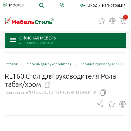
Москва
Вход
/
Регистрация
0
ОФИСНАЯ МЕБЕЛЬ
для вашего бизнеса
Каталог
Мебель для руководителя
Кабинет руководителя Рола /
RL160 Стол для руководителя Рола
табак/хром
Код товара:
n7f71bbcb-8b8c-11e9-9d9b-0492265c9448