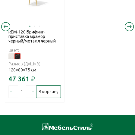
REM-120 Брифинг-
приставка мрамор
черный/металл черный
Цвет:
Размер (Д×Ш×В):
120×80×75 см
47 361
₽
–
+
В корзину