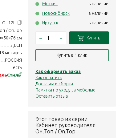
Москва
в наличии
Новосибирск
в наличии
Ot-12L
Иркутск
в наличии
оп / On.Top
–
+
Купить
0×50×76 см
ЛДСП
18 месяцев
Купить в 1 клик
РОССИЯ
есть
Как оформить заказ
Как оплатить
Доставка и сборка
Памятка по уходу за мебелью
Оставить отзыв
Этот товар из серии
Кабинет руководителя
Он.Топ / On.Top