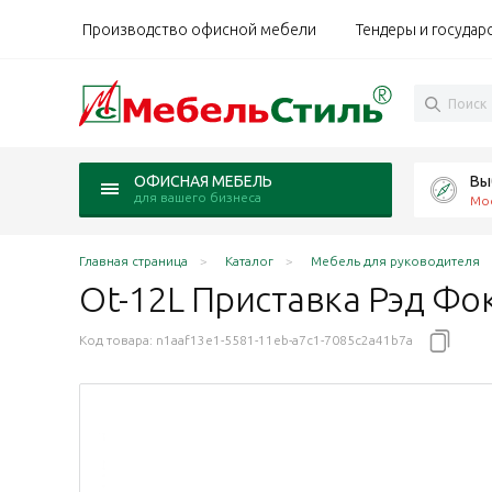
Производство офисной мебели
Тендеры и государ
Вы
ОФИСНАЯ МЕБЕЛЬ
для вашего бизнеса
Мо
Главная страница
Каталог
Мебель для руководителя
Ot-12L Приставка Рэд Фо
Код товара:
n1aaf13e1-5581-11eb-a7c1-7085c2a41b7a
окс N/венге
венге