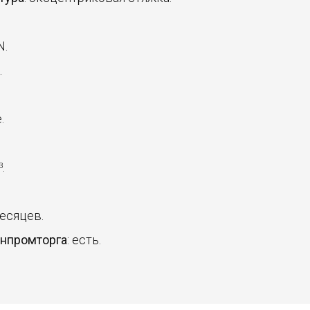
N.
.
.
.
3
месяцев.
инпромторга
: есть.