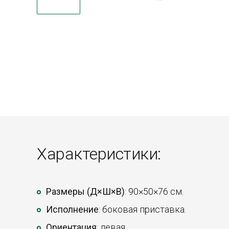
Характеристики:
Размеры (Д×Ш×В)
: 90×50×76 см.
Исполнение
: боковая приставка.
Ориентация
: левая.