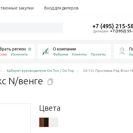
ственные закупки
Вход для дилеров
+7 (495) 215-5
Дилерам:
+7 (3952) 55
брать регион
О компании
П
сква
Изменить
Фабрика
Клиенты
Проекты
Ка
Кабинет руководителя Он.Топ / On.Top
Ot-12L Приставка Рэд Фокс N
кс
N/венге
Цвета