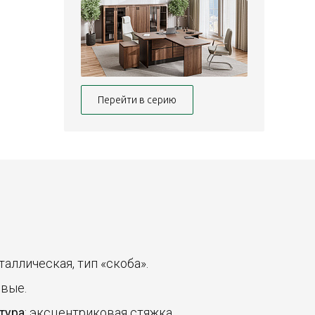
Перейти в серию
еталлическая, тип «скоба».
овые.
тура
: эксцентриковая стяжка.