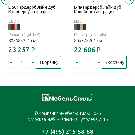
L-50 Гардероб Лайн дуб
L-49 Гардероб Лайн дуб
Кронберг / антрацит
Кронберг / антрацит
Цвет:
Цвет:
Размер (Д×Ш×В):
Размер (Д×Ш×В):
80×58×201 см
80×37×201 см
23 257
₽
22 606
₽
–
+
–
+
В корзину
В корзину
© Компания «МебельСтиль» 2026
г. Москва, наб. Академика Туполева, д. 15
+7 (495) 215-58-88