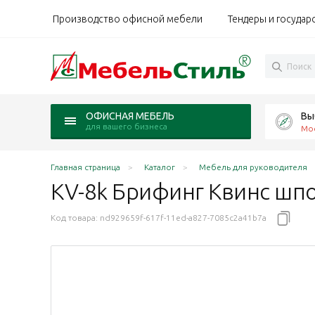
Производство офисной мебели
Тендеры и государ
Вы
ОФИСНАЯ МЕБЕЛЬ
для вашего бизнеса
Мо
Главная страница
Каталог
Мебель для руководителя
KV-8k Брифинг Квинс шп
Код товара:
nd929659f-617f-11ed-a827-7085c2a41b7a
ный шпон (Италия)
 американский шпон (Италия)