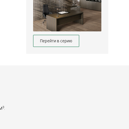
Перейти в серию
 м
.
3