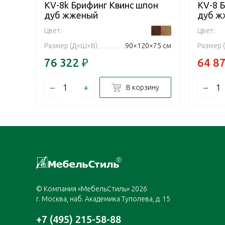
KV-8k Брифинг Квинс шпон
KV-8 
дуб жженый
дуб ж
Цвет:
Цвет:
Размер (Д×Ш×В):
90×120×75 см
Размер 
76 322
₽
64 8
–
+
–
В корзину
© Компания «МебельСтиль» 2026
г. Москва, наб. Академика Туполева, д. 15
+7 (495) 215-58-88