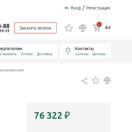
/
Вход
Регистрация
8-88
0
0 ₽
Заказать звонок
-39-39
окупателям
Контакты
к заказать
Оплата
Доставка
Салоны
Дилеры
 американский
76 322
₽