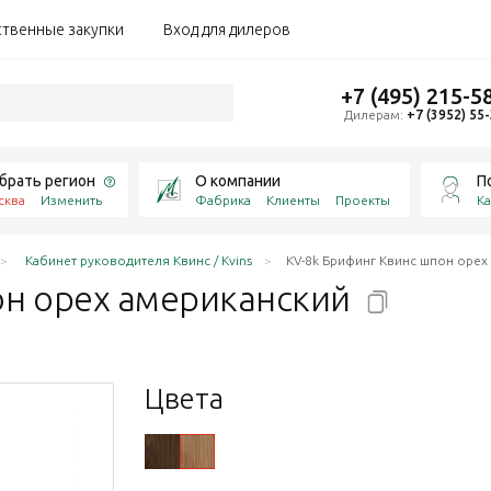
ственные закупки
Вход для дилеров
+7 (495) 215-5
Дилерам:
+7 (3952) 55
брать регион
О компании
П
сква
Изменить
Фабрика
Клиенты
Проекты
Ка
Кабинет руководителя Квинс / Kvins
KV-8k Брифинг Квинс шпон орех
он орех
американский
Цвета