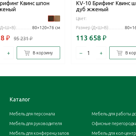
Брифинг Квинс шпон
KV-10 Брифинг Квинс 
женый
дуб жженый
Цвет:
(Д×Ш×В):
80×120×76 см
Размер (Д×Ш×В):
80×1
78
₽
113 658
₽
95 231
₽
+
–
+
В корзину
В ко
Каталог
Мебель для персонала
Мебель для работы д
Мебель для руководителя
Офисные перегородк
Мебель для конференц-залов
Мебель для кол-цент