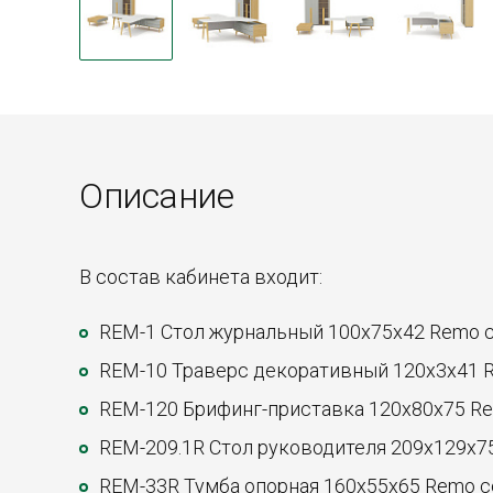
Описание
В состав кабинета входит:
REM-1 Стол журнальный 100x75x42 Remo с
REM-10 Траверс декоративный 120x3x41 
REM-120 Брифинг-приставка 120x80x75 R
REM-209.1R Стол руководителя 209x129x7
REM-33R Тумба опорная 160x55x65 Remo с