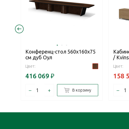
Конференц-стол 560x160x75
Кабин
см дуб Оул
/ Kvin
Цвет:
Цвет:
416 069
₽
158 
–
+
–
В корзину