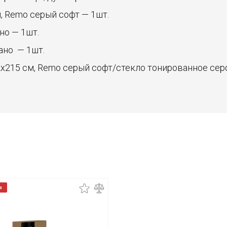
 Remo серый софт — 1шт.
но — 1шт.
ано — 1шт.
x215 см, Remo серый софт/стекло тонированное серо
а