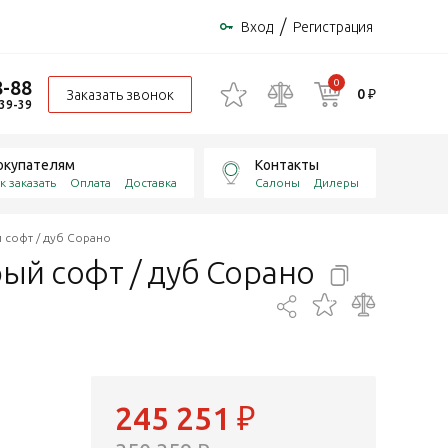
/
Вход
Регистрация
8-88
0
0 ₽
Заказать звонок
-39-39
окупателям
Контакты
к заказать
Оплата
Доставка
Салоны
Дилеры
 софт / дуб Сорано
ый софт / дуб
Сорано
245 251
₽