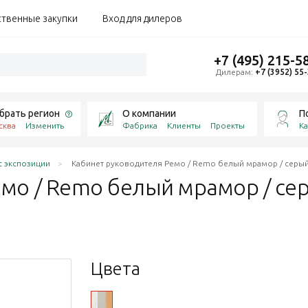
ственные закупки
Вход для дилеров
+7 (495) 215-5
Дилерам:
+7 (3952) 55
брать регион
О компании
П
сква
Изменить
Фабрика
Клиенты
Проекты
Ка
с экспозиции
Кабинет руководителя Ремо / Remo белый мрамор / серый
мо / Remo белый мрамор / сер
Цвета