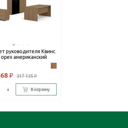
ет руководителя Квинс
s орех американский
568
₽
317 135
₽
+
В корзину