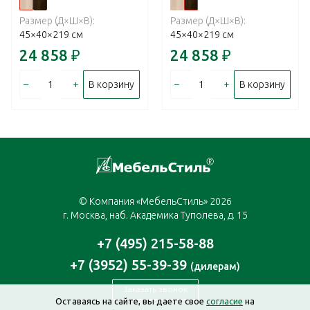
Размер (Д×Ш×В):
Размер (Д×Ш×В):
45×40×219 см
45×40×219 см
24 858
₽
24 858
₽
–
+
–
+
В корзину
В корзину
© Компания «МебельСтиль» 2026
г. Москва, наб. Академика Туполева, д. 15
+7 (495) 215-58-88
+7 (3952) 55-39-39
(дилерам)
Заказать звонок
Оставаясь на сайте, вы даете свое
согласие
на