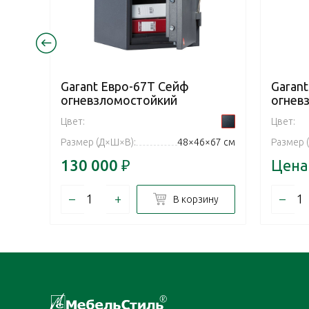
Garant Евро-67Т Сейф
Garan
огневзломостойкий
огнев
Цвет:
Цвет:
Размер (Д×Ш×В):
48×46×67 см
Размер 
130 000
₽
Цена
–
+
–
В корзину