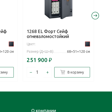
ейф
1268 EL Форт Сейф
126
огневзломостойкий
огн
Цвет:
Цвет:
8×120 см
Размер (Д×Ш×В):
68×51×120 см
Разм
251 900
₽
251
–
+
–
рзину
В корзину
О компании