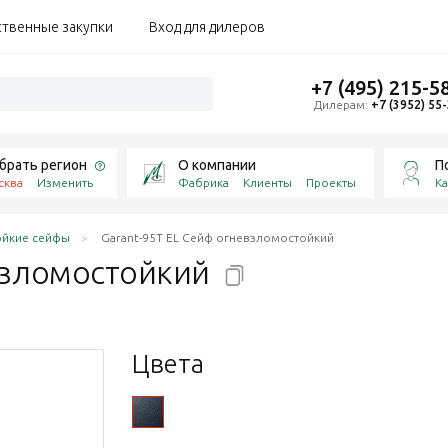
ственные закупки
Вход для дилеров
+7 (495) 215-5
Дилерам:
+7 (3952) 55
брать регион
О компании
П
сква
Изменить
Фабрика
Клиенты
Проекты
Ка
ойкие сейфы
Garant-95T EL Сейф огневзломостойкий
взломостойкий
Цвета