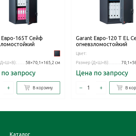
t Евро-165T Сейф
Garant Евро-120 T EL С
зломостойкий
огневзломостойкий
Цвет:
(Д×Ш×В):
58×70,1×165,2 см
Размер (Д×Ш×В):
70,1×5
 по запросу
Цена по запросу
+
–
+
В корзину
В ко
Каталог