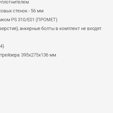
уплотнителем.
овых стенок - 56 мм.
ком PS 310/E01 (ПРОМЕТ).
верстия), анкерные болты в комплект не входят.
4).
трейзера: 395х275х136 мм.