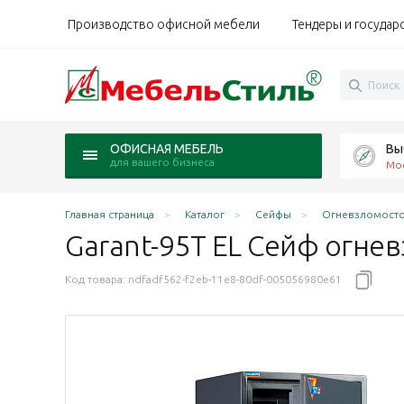
Производство офисной мебели
Тендеры и государ
Вы
ОФИСНАЯ МЕБЕЛЬ
для вашего бизнеса
Мо
Главная страница
Каталог
Сейфы
Огневзломост
Garant-95T EL Сейф
огне
Код товара:
ndfadf562-f2eb-11e8-80df-005056980e61
50 мм 1 класс / класс 60Б