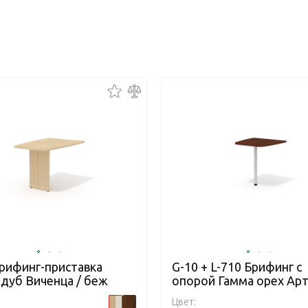
Брифинг-приставка
G-10 + L-710 Брифинг с
 дуб Виченца / беж
опорой Гамма орех Ар
Цвет: