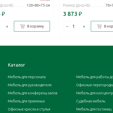
(Д×Ш×В):
120×80×75 см
Размер (Д×Ш×В):
70×
4
₽
3 873
₽
+
–
+
В корзину
В ко
Каталог
Мебель для персонала
Мебель для работы д
Мебель для руководителя
Офисные перегородк
Мебель для конференц-залов
Мебель для кол-цент
Мебель для приемных
Судебная мебель
Офисные кресла и стулья
Мебель для гостиниц