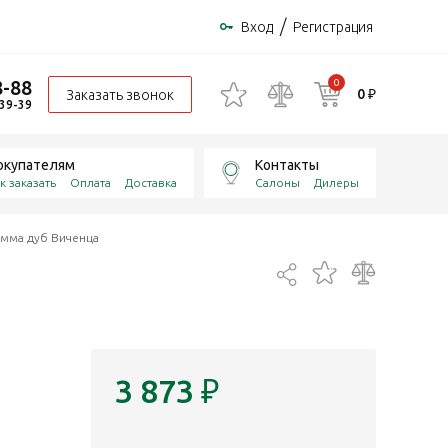
/
Вход
Регистрация
8-88
0
0 ₽
Заказать звонок
-39-39
окупателям
Контакты
к заказать
Оплата
Доставка
Салоны
Дилеры
Гамма дуб Виченца
3 873
₽