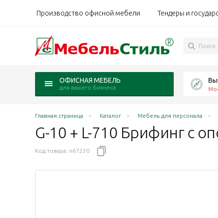
Производство офисной мебели
Тендеры и государ
Вы
ОФИСНАЯ МЕБЕЛЬ
для вашего бизнеса
Мо
Главная страница
Каталог
Мебель для персонала
G-10 + L-710 Брифинг с о
Код товара:
n67230
а
ртемид