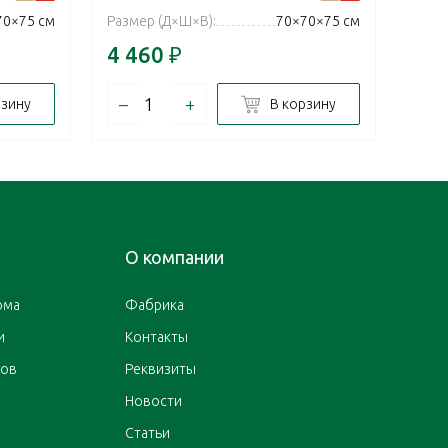
70×75 см
Размер (Д×Ш×В):
70×70×75 см
Разм
4 460
₽
6 4
–
+
–
рзину
В корзину
О компании
ома
Фабрика
и
Контакты
ров
Реквизиты
Новости
Статьи