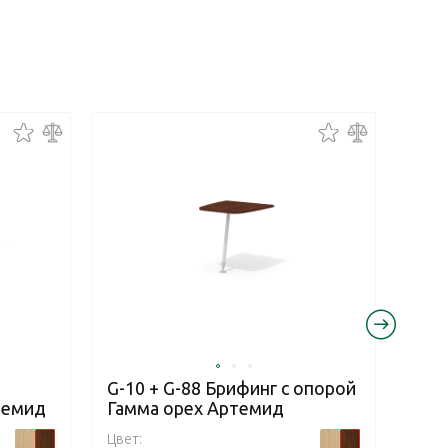
G-10 + G-88 Брифинг с опорой
G-4
темид
Гамма орех Артемид
Арт
Цвет:
Цвет: