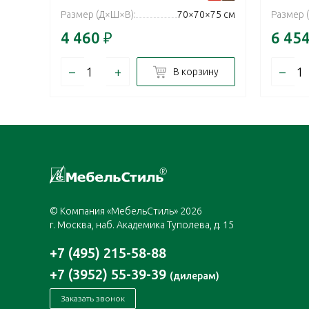
Размер (Д×Ш×В):
70×70×75 см
Размер 
4 460
₽
6 45
–
+
–
В корзину
© Компания «МебельСтиль» 2026
г. Москва, наб. Академика Туполева, д. 15
+7 (495) 215-58-88
+7 (3952) 55-39-39
(дилерам)
Заказать звонок