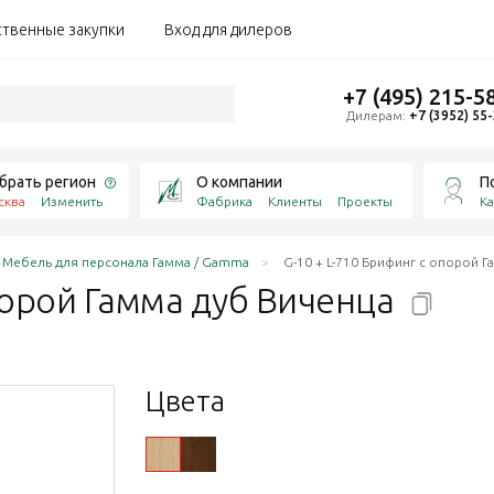
ственные закупки
Вход для дилеров
+7 (495) 215-5
Дилерам:
+7 (3952) 55
брать регион
О компании
П
сква
Изменить
Фабрика
Клиенты
Проекты
Ка
Мебель для персонала Гамма / Gamma
G-10 + L-710 Брифинг с опорой 
порой Гамма дуб
Виченца
Цвета