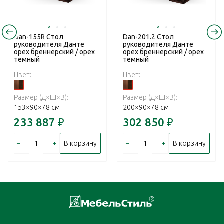
Dan-155R Стол
Dan-201.2 Стол
руководителя Данте
руководителя Данте
орех бреннерский / орех
орех бреннерский / орех
темный
темный
Цвет:
Цвет:
Размер (Д×Ш×В):
Размер (Д×Ш×В):
153×90×78 см
200×90×78 см
233 887
₽
302 850
₽
–
+
–
+
В корзину
В корзину