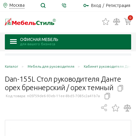
Москва
Вход
/
Регистрация
0
ОФИСНАЯ МЕБЕЛЬ
для вашего бизнеса
Каталог
Мебель для руководителя
Кабинет руководителя Данте 
Dan-155L Стол руководителя Данте
орех бреннерский / орех
темный
Код товара:
n05f59de6-93eb-11ee-8bd5-7085c2a41b7a