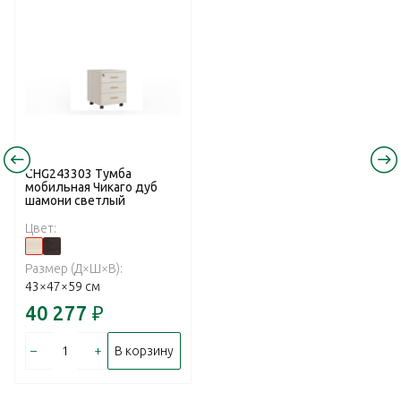
CHG243303 Тумба
мобильная Чикаго дуб
шамони светлый
Цвет:
Размер (Д×Ш×В):
43×47×59 см
40 277
₽
–
+
В корзину