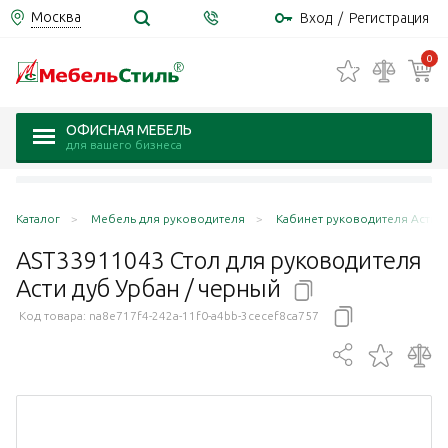
Москва
Вход
/
Регистрация
0
ОФИСНАЯ МЕБЕЛЬ
для вашего бизнеса
Каталог
Мебель для руководителя
Кабинет руководителя Асти / 
AST33911043 Стол для руководителя
Асти дуб Урбан /
черный
Код товара:
na8e717f4-242a-11f0-a4bb-3cecef8ca757