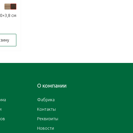
0×3,8 см
рзину
О компании
ома
Фабрика
и
Контакты
ров
Реквизиты
Новости