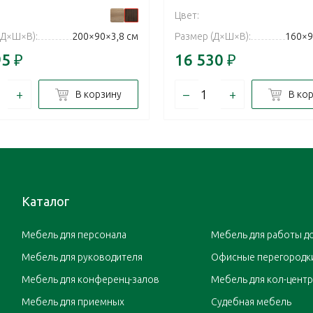
Цвет:
(Д×Ш×В):
200×90×3,8 см
Размер (Д×Ш×В):
160×9
95
₽
16 530
₽
+
–
+
В корзину
В ко
Каталог
Мебель для персонала
Мебель для работы д
Мебель для руководителя
Офисные перегородк
Мебель для конференц-залов
Мебель для кол-цент
Мебель для приемных
Судебная мебель