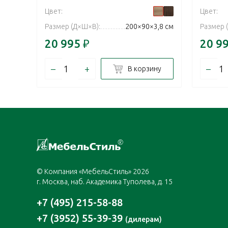
Цвет:
Цвет:
Размер (Д×Ш×В):
200×90×3,8 см
Размер 
20 995
₽
20 9
–
+
–
В корзину
© Компания «МебельСтиль» 2026
г. Москва, наб. Академика Туполева, д. 15
+7 (495) 215-58-88
+7 (3952) 55-39-39
(дилерам)