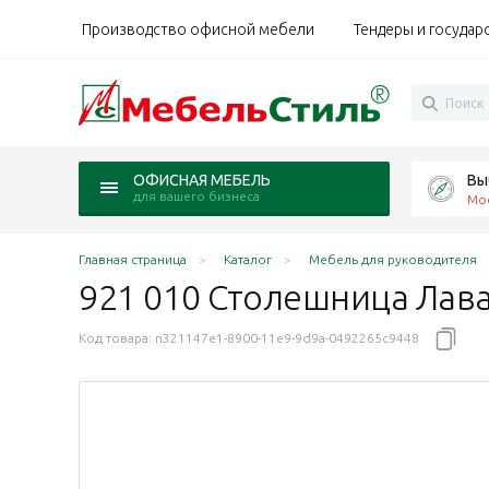
Производство офисной мебели
Тендеры и государ
Вы
ОФИСНАЯ МЕБЕЛЬ
для вашего бизнеса
Мо
Главная страница
Каталог
Мебель для руководителя
921 010 Столешница Лав
Код товара:
n321147e1-8900-11e9-9d9a-0492265c9448
на /DC
табак /15DD