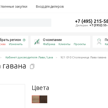
ственные закупки
Вход для дилеров
+7 (495) 215-5
Дилерам:
+7 (3952) 55
брать регион
О компании
П
сква
Изменить
Фабрика
Клиенты
Проекты
Ка
Кабинет руководителя Лава / Lava
921 010 Столешница Лава гавана
а
гавана
Цвета