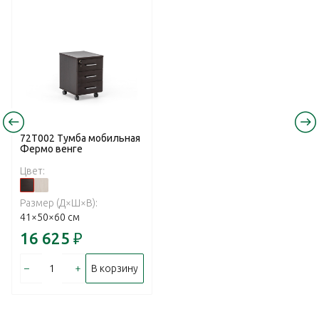
72T002 Тумба мобильная
Фермо венге
Цвет:
Размер (Д×Ш×В):
41×50×60 см
16 625
₽
–
+
В корзину