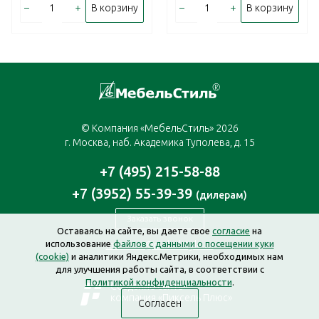
–
+
–
+
В корзину
В корзину
© Компания «МебельСтиль» 2026
г. Москва, наб. Академика Туполева, д. 15
+7 (495) 215-58-88
+7 (3952) 55-39-39
(дилерам)
Заказать звонок
Оставаясь на сайте, вы даете свое
согласие
на
использование
файлов с данными о посещении куки
moscow@mebelstyle.ru
(cookie)
и аналитики Яндекс.Метрики, необходимых нам
для улучшения работы сайта, в соответствии с
Политикой конфиденциальности
.
Создание сайта —
компания «Пиксель Плюс»
Согласен