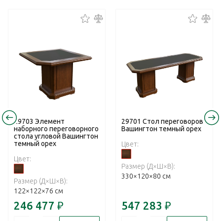
29703 Элемент
29701 Стол переговоров
наборного переговорного
Вашингтон темный орех
стола угловой Вашингтон
темный орех
Цвет:
Цвет:
Размер (Д×Ш×В):
330×120×80 см
Размер (Д×Ш×В):
122×122×76 см
246 477
₽
547 283
₽