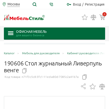
Москва
Вход
/
Регистрация
0
ОФИСНАЯ МЕБЕЛЬ
для вашего бизнеса
Каталог
Мебель для руководителя
Кабинет руководителя Ливерп
190606 Стол журнальный Ливерпуль
венге
Код товара:
n71f3c5c8-3fc1-11ed-a80d-7085c2a41b7a