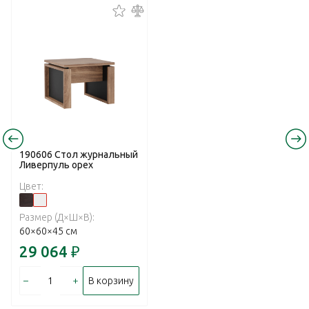
190606 Стол журнальный
Ливерпуль орех
Цвет:
Размер (Д×Ш×В):
60×60×45 см
29 064
₽
–
+
В корзину