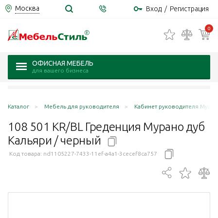
Москва
Вход
/
Регистрация
0
ОФИСНАЯ МЕБЕЛЬ
для вашего бизнеса
Каталог
Мебель для руководителя
Кабинет руководителя Муран
108 501 KR/BL Греденция Мурано дуб
Кальяри /
черный
Код товара:
nd1105227-7433-11ef-a4a1-3cecef8ca757