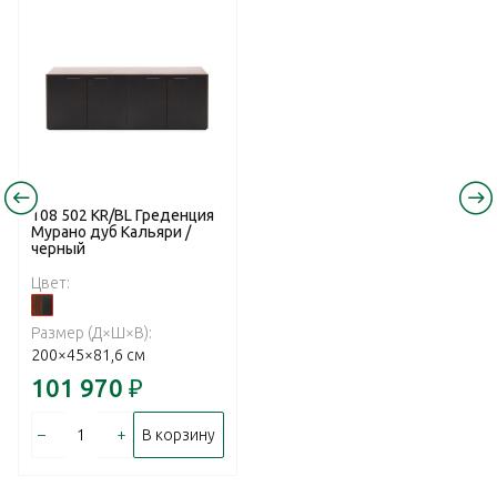
108 502 KR/BL Греденция
Мурано дуб Кальяри /
черный
Цвет:
Размер (Д×Ш×В):
200×45×81,6 см
101 970
₽
–
+
В корзину