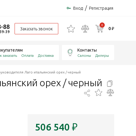
/
Вход
Регистрация
8-88
0
0 ₽
Заказать звонок
-39-39
окупателям
Контакты
к заказать
Оплата
Доставка
Салоны
Дилеры
руководителя Лаго итальянский орех / черный
льянский орех /
черный
506 540
₽