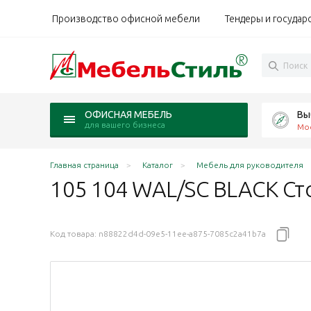
Производство офисной мебели
Тендеры и государ
Вы
ОФИСНАЯ МЕБЕЛЬ
для вашего бизнеса
Мо
Главная страница
Каталог
Мебель для руководителя
105 104 WAL/SC BLACK Ст
Код товара:
n88822d4d-09e5-11ee-a875-7085c2a41b7a
0x108xh75,1 Лаго / LAGO итал.орех/черный