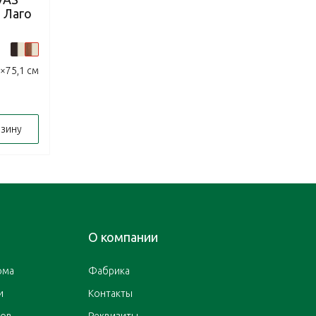
 Лаго
×75,1 см
рзину
О компании
ома
Фабрика
и
Контакты