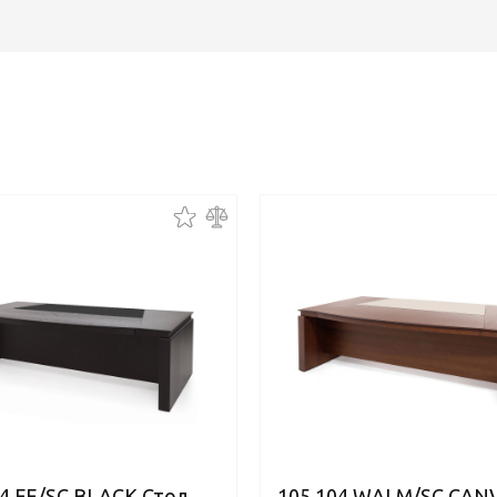
04 FE/SC BLACK Стол
105 104 WALM/SC CAN