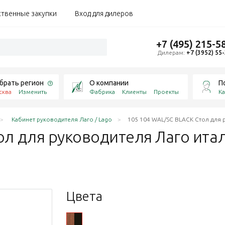
ственные закупки
Вход для дилеров
+7 (495) 215-5
Дилерам:
+7 (3952) 55
брать регион
О компании
П
сква
Изменить
Фабрика
Клиенты
Проекты
Ка
Кабинет руководителя Лаго / Lago
105 104 WAL/SC BLACK Стол для 
ол для руководителя Лаго ита
Цвета