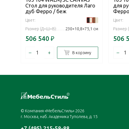
Стол для руководителя Лаго
для р
дуб Ферро / беж
Ферро
Цвет:
Цвет:
Размер (Д×Ш×В):
230×10,8×75,1 см
Размер 
506 540
₽
506 
–
+
–
В корзину
© Компания «МебельСтиль» 2026
г. Москва, наб. Академика Туполева, д. 15
+7 (495) 215-58-88