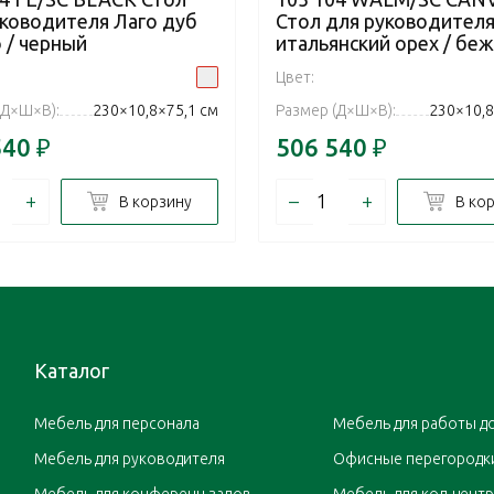
уководителя Лаго дуб
Стол для руководителя
 / черный
итальянский орех / беж
Цвет:
(Д×Ш×В):
230×10,8×75,1 см
Размер (Д×Ш×В):
230×10,8
540
₽
506 540
₽
+
–
+
В корзину
В ко
Каталог
Мебель для персонала
Мебель для работы д
Мебель для руководителя
Офисные перегородк