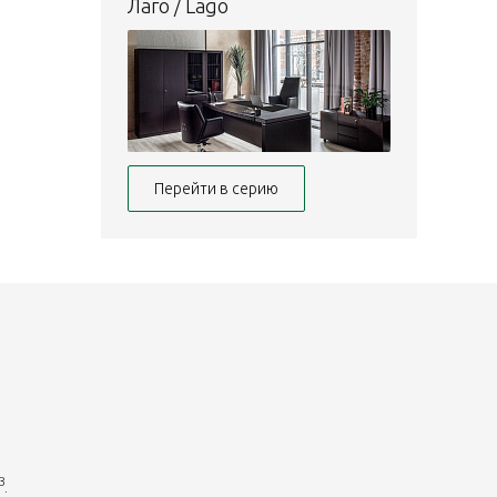
Лаго / Lago
Перейти в серию
.
3