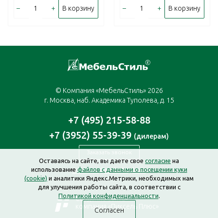
–
+
–
+
В корзину
В корзину
© Компания «МебельСтиль» 2026
г. Москва, наб. Академика Туполева, д. 15
+7 (495) 215-58-88
+7 (3952) 55-39-39
(дилерам)
Заказать звонок
Оставаясь на сайте, вы даете свое
согласие
на
использование
файлов с данными о посещении куки
moscow@mebelstyle.ru
(cookie)
и аналитики Яндекс.Метрики, необходимых нам
для улучшения работы сайта, в соответствии с
Политикой конфиденциальности
.
Создание сайта —
компания «Пиксель Плюс»
Согласен