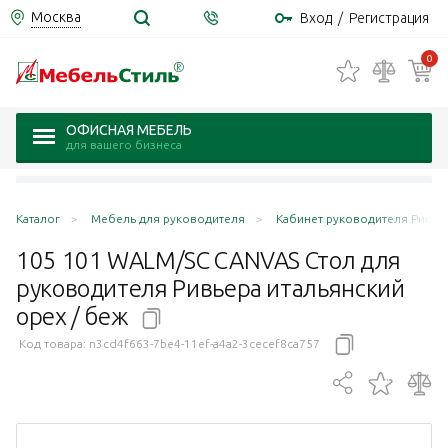
Москва
Вход
/
Регистрация
0
ОФИСНАЯ МЕБЕЛЬ
для вашего бизнеса
Каталог
Мебель для руководителя
Кабинет руководителя Ривьера
105 101 WALM/SC CANVAS Стол для
руководителя Ривьера итальянский
орех /
беж
Код товара:
n3cd4f663-7be4-11ef-a4a2-3cecef8ca757