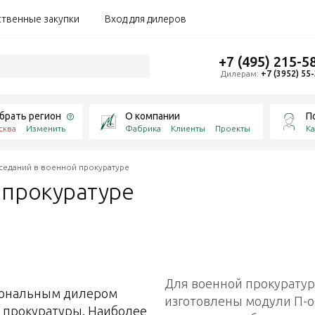
ственные закупки
Вход для дилеров
+7 (495) 215-5
Дилерам:
+7 (3952) 55
брать регион
О компании
П
сква
Изменить
Фабрика
Клиенты
Проекты
Ка
аседаний в военной прокуратуре
й
прокуратуре
Для военной прокурату
иональным дилером
изготовлены модули П-
 прокуратуры. Наиболее