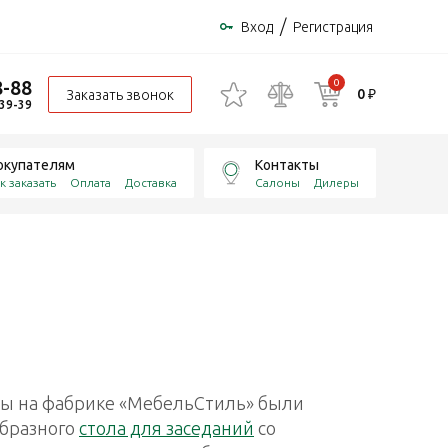
/
Вход
Регистрация
8-88
0
0 ₽
Заказать звонок
-39-39
окупателям
Контакты
к заказать
Оплата
Доставка
Салоны
Дилеры
ры на фабрике «МебельСтиль» были
образного
стола для заседаний
со