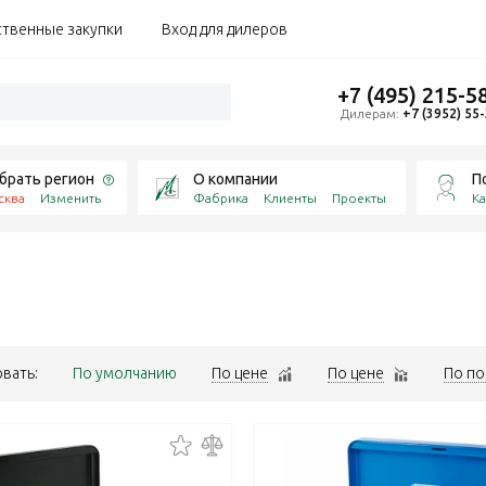
ственные закупки
Вход для дилеров
+7 (495) 215-5
Дилерам:
+7 (3952) 55
брать регион
О компании
П
сква
Изменить
Фабрика
Клиенты
Проекты
Ка
вать:
По умолчанию
По цене
По цене
По по