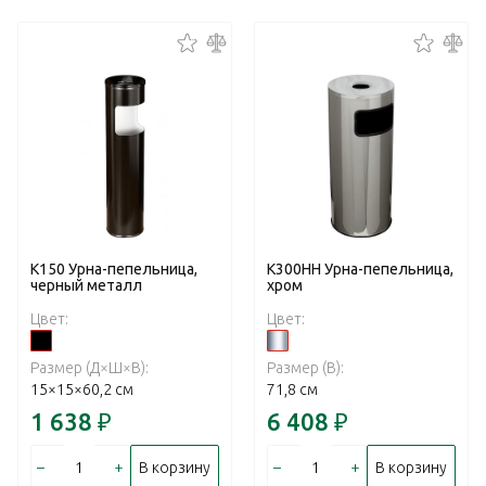
К150 Урна-пепельница,
К300НН Урна-пепельница,
черный металл
хром
Цвет:
Цвет:
Размер (Д×Ш×В):
Размер (В):
15×15×60,2 см
71,8 см
1 638
₽
6 408
₽
–
+
–
+
В корзину
В корзину