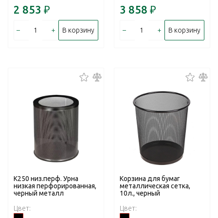
2 853
₽
3 858
₽
–
+
–
+
В корзину
В корзину
К250 низ.перф. Урна
Корзина для бумаг
низкая перфорированная,
металлическая сетка,
черный металл
10л., черный
Цвет:
Цвет: