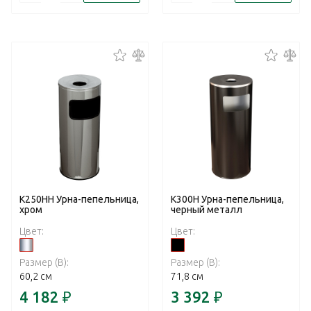
К250НН Урна-пепельница,
К300Н Урна-пепельница,
хром
черный металл
Цвет:
Цвет:
Размер (В):
Размер (В):
60,2 см
71,8 см
4 182
₽
3 392
₽