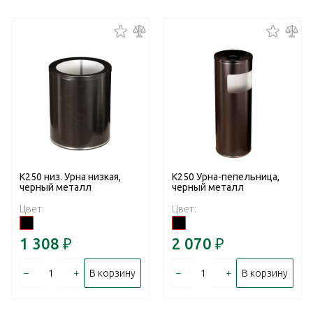
К250 низ. Урна низкая,
К250 Урна-пепельница,
черный металл
черный металл
Цвет:
Цвет:
1 308
₽
2 070
₽
–
+
–
+
В корзину
В корзину