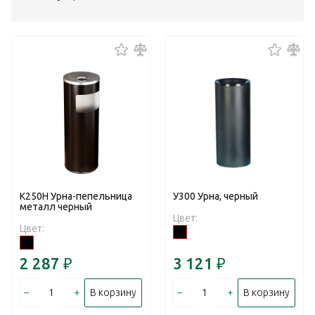
К250Н Урна-пепельница
У300 Урна, черный
металл черный
Цвет:
Цвет:
2 287
₽
3 121
₽
–
+
–
+
В корзину
В корзину