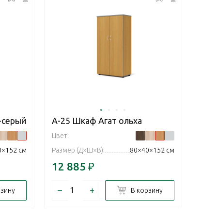
-серый
А-25 Шкаф Агат ольха
Цвет:
0×152 см
Размер (Д×Ш×В):
80×40×152 см
12 885
₽
–
+
рзину
В корзину