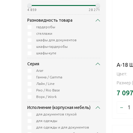
4 859
28 271
Разновидность товара
гардеробы
стеллажи
шкафы для документов
шкафы-гардеробы
шкафы-купе
Серия
А-18 
Агат
Цвет:
Гамма / Gamma
Размер 
Лайн / Line
Рио / Rio Base
7 09
Ворк / Work
–
Исполнение (корпусная мебель)
для документов глухой
для одежды
для одежды и для документов