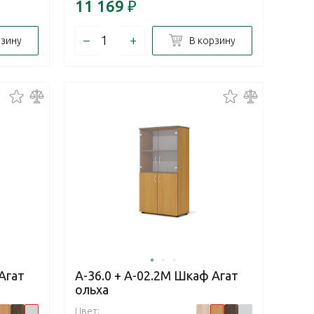
11 169
₽
–
+
рзину
В корзину
Агат
А-36.0 + А-02.2М Шкаф Агат
ольха
Цвет: