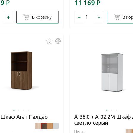
69
₽
11 169
₽
+
–
+
В корзину
В ко
0 Шкаф Агат Палдао
А-36.0 + А-02.2М Шкаф 
светло-серый
Цвет: