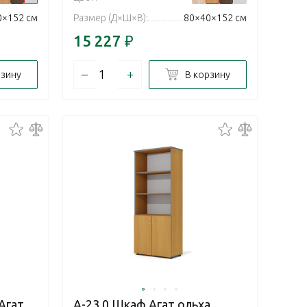
0×152 см
Размер (Д×Ш×В):
80×40×152 см
15 227
₽
–
+
рзину
В корзину
Агат
А-23.0 Шкаф Агат ольха