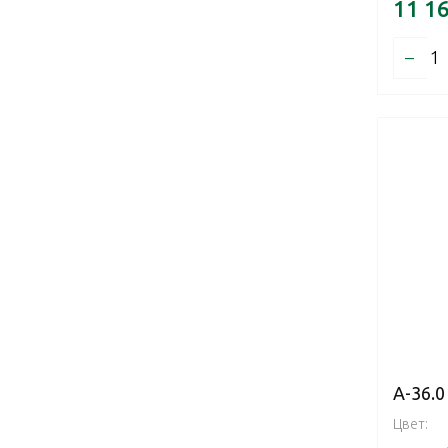
11 1
–
А-36.
Цвет: