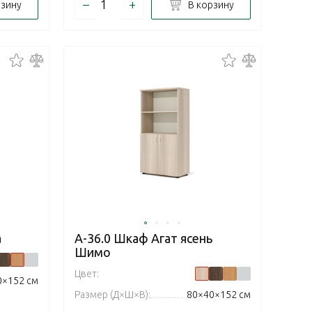
–
+
рзину
В корзину
а
А-36.0 Шкаф Агат ясень
Шимо
Цвет:
0×152 см
Размер (Д×Ш×В):
80×40×152 см