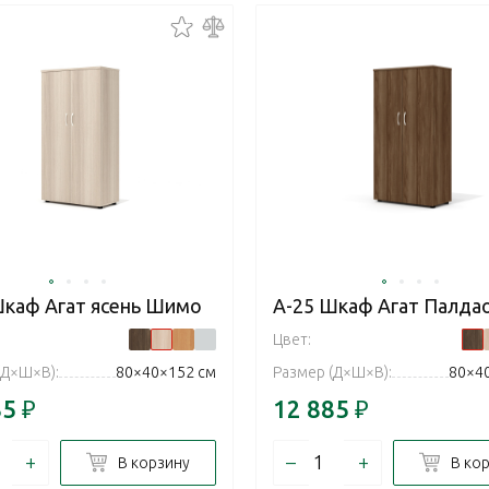
Шкаф Агат ясень Шимо
А-25 Шкаф Агат Палда
Цвет:
(Д×Ш×В):
80×40×152 см
Размер (Д×Ш×В):
80×4
85
₽
12 885
₽
+
–
+
В корзину
В ко