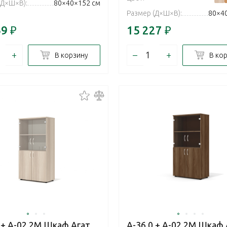
(Д×Ш×В):
80×40×152 см
Размер (Д×Ш×В):
80×4
69
₽
15 227
₽
+
–
+
В корзину
В ко
 + А-02.2М Шкаф Агат
А-36.0 + А-02.2М Шкаф 