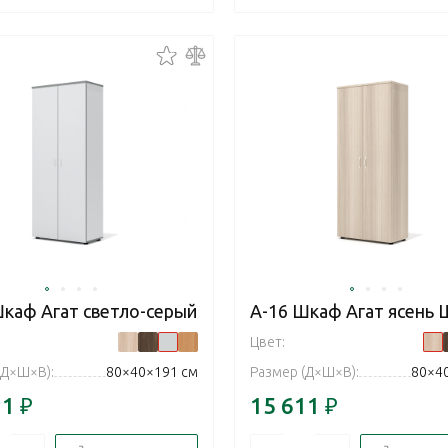
Шкаф Агат светло-серый
А-16 Шкаф Агат ясень
Цвет:
(Д×Ш×В):
80×40×191 см
Размер (Д×Ш×В):
80×4
11
₽
15 611
₽