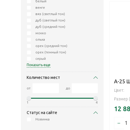
белый
венге
вяз (светлый тон)
дуб (светлый тон)
дуб (средний тон)
мокко
ольха
орех (средний тон)
орех (темный тон)
серый
Показать еще
Количество мест
А-25 
от
до
Цвет:
Размер 
1
4
12 8
Статус на сайте
Новинка
–