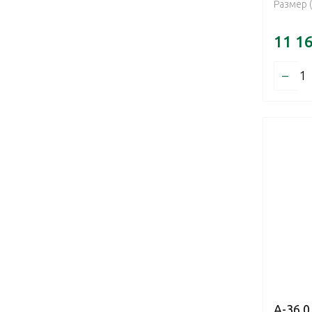
Размер 
11 1
–
А-36.0