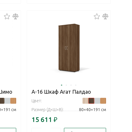
 Шимо
А-16 Шкаф Агат Палдао
Цвет:
0×191 см
Размер (Д×Ш×В):
80×40×191 см
15 611
₽