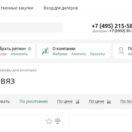
ственные закупки
Вход для дилеров
+7 (495) 215-5
Дилерам:
+7 (3952) 55
брать регион
О компании
П
сква
Изменить
Фабрика
Клиенты
Проекты
Ка
Шкафы для ресепшен
е
вяз
вать:
По умолчанию
По цене
По цене
По по