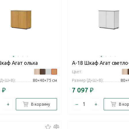
Шкаф Агат ольха
А-18 Шкаф Агат светло
Цвет:
(Д×Ш×В):
80×40×75 см
Размер (Д×Ш×В):
80×
7
₽
7 097
₽
+
–
+
В корзину
В ко