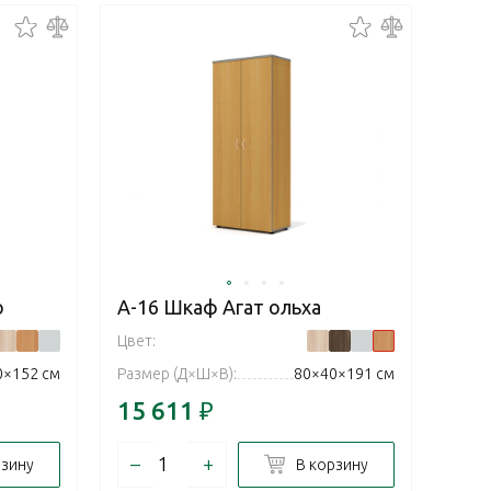
о
А-16 Шкаф Агат ольха
Цвет:
0×152 см
Размер (Д×Ш×В):
80×40×191 см
15 611
₽
–
+
рзину
В корзину