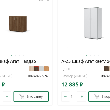
Шкаф Агат Палдао
А-25 Шкаф Агат светло
Цвет:
(Д×Ш×В):
80×40×75 см
Размер (Д×Ш×В):
80×4
7
₽
12 885
₽
+
–
+
В корзину
В ко