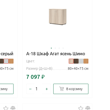
-серый
А-18 Шкаф Агат ясень Шимо
Цвет:
40×75 см
Размер (Д×Ш×В):
80×40×75 см
7 097
₽
–
+
рзину
В корзину