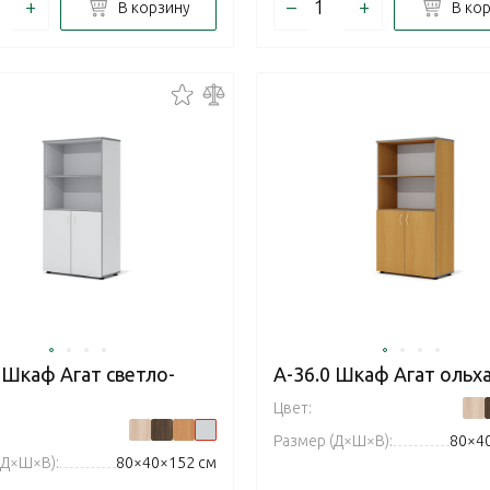
+
–
+
В корзину
В ко
 Шкаф Агат светло-
А-36.0 Шкаф Агат ольх
Цвет:
Размер (Д×Ш×В):
80×4
(Д×Ш×В):
80×40×152 см