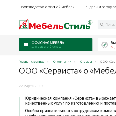
Производство офисной мебели
Тендеры и государ
Вы
ОФИСНАЯ МЕБЕЛЬ
для вашего бизнеса
Мо
Главная страница
О компании
Отзывы
ООО «Серв
ООО «Сервиста» о
«Мебе
22 марта 2019
Юридическая компания «Сервиста» выражает 
качественных услуг по изготовлению и поста
Особая признательность сотрудникам компани
профессиональное решение возникавших в п