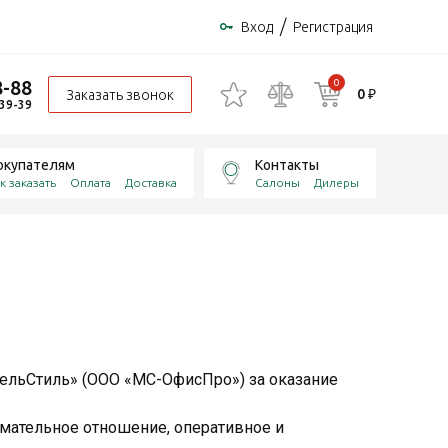
/
Вход
Регистрация
8-88
0
0 ₽
Заказать звонок
-39-39
окупателям
Контакты
к заказать
Оплата
Доставка
Салоны
Дилеры
ельСтиль» (ООО «МС-ОфисПро») за оказание
имательное отношение, оперативное и