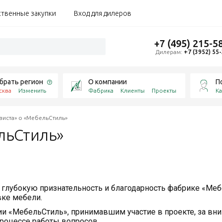
ственные закупки
Вход для дилеров
+7 (495) 215-5
Дилерам:
+7 (3952) 55
брать регион
О компании
П
сква
Изменить
Фабрика
Клиенты
Проекты
Ка
иста» о «МебельСтиль»
льСтиль»
глубокую признательность и благодарность фабрике «Меб
вке мебели.
и «МебельСтиль», принимавшим участие в проекте, за вн
роцессе работы вопросов.